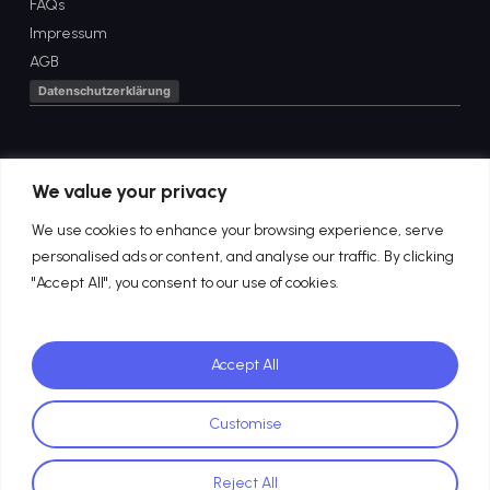
FAQs
Impressum
AGB
Datenschutzerklärung
Gib Deine E-Mail-Adresse
We value your privacy
ein und nimm Kontakt mit
We use cookies to enhance your browsing experience, serve
personalised ads or content, and analyse our traffic. By clicking
uns auf
"Accept All", you consent to our use of cookies.
Accept All
Customise
Reject All
©2026 Copyright – elbchAI